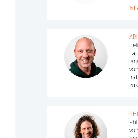
Ist
AR
Bei
Tau
Jan
von
ind
zus
PH
Phi
von