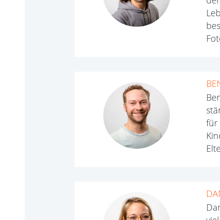
der
Leb
bes
Fot
BE
Ben
stä
für
Kin
Elt
DA
Dan