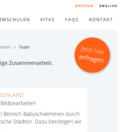
DEUTSCH
ENGLISH
MMSCHULEN
KITAS
FAQS
KONTAKT
wimmen
Team
Jetzt hier
anfragen
!
istige Zusammenarbeit.
TSCHLAND
Bildbearbeiter!
 im Bereich Babyschwimmen durch
sche Städten. Dazu benötigen wir
.