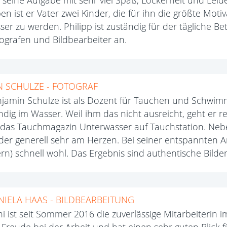
 seine Aufgabe mit sehr viel Spaß, Lockerheit und Leid
en ist er Vater zwei Kinder, die für ihn die größte Moti
ser zu werden. Philipp ist zuständig für der tägliche B
ografen und Bildbearbeiter an.
N SCHULZE - FOTOGRAF
jamin Schulze ist als Dozent für Tauchen und Schwi
ndig im Wasser. Weil ihm das nicht ausreicht, geht er r
 das Tauchmagazin Unterwasser auf Tauchstation. Neb
der generell sehr am Herzen. Bei seiner entspannten Ar
ern) schnell wohl. Das Ergebnis sind authentische Bilder
NIELA HAAS - BILDBEARBEITUNG
i ist seit Sommer 2016 die zuverlässige Mitarbeiterin im