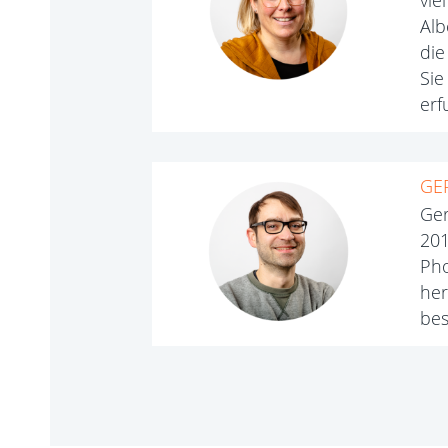
vie
Alb
die
Sie
erf
GE
Ger
201
Pho
her
bes