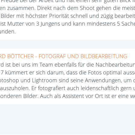
l Freude bei der Arbeit und hat einen sehr guten Blick fü
en zusammen. Direkt nach dem Shoot gehen die meiste
 Bilder mit höchster Priorität schnell und zügig bearbei
 ist Mutter von 3 Jungens und kann mindestens 5 Sachen 
unden.
RD BÖTTCHER - FOTOGRAF UND BILDBEARBEITUNG
d ist bei uns im Team ebenfalls für die Nachbearbeitung
7 kümmert er sich darum, dass die Fotos optimal aus
toshop und Lightroom sind seine Anwendungen, um
auszuholen. Er fotografiert auch leidenschaftlich gern
onderen Bilder. Auch als Assistent vor Ort ist er eine we