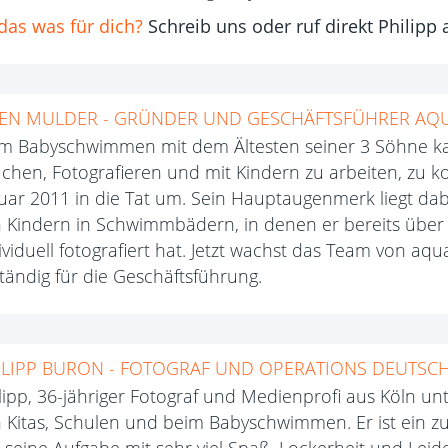
 das was für dich?
Schreib uns oder ruf direkt Philipp 
JEN MULDER - GRÜNDER UND GESCHÄFTSFÜHRER AQUA
m Babyschwimmen mit dem Ältesten seiner 3 Söhne kam
chen, Fotografieren und mit Kindern zu arbeiten, zu k
uar 2011 in die Tat um. Sein Hauptaugenmerk liegt dab
 Kindern in Schwimmbädern, in denen er bereits über 
ividuell fotografiert hat. Jetzt wachst das Team von aq
tändig für die Geschäftsführung.
ILIPP BURON - FOTOGRAF UND OPERATIONS DEUTSC
lipp, 36-jähriger Fotograf und Medienprofi aus Köln un
 Kitas, Schulen und beim Babyschwimmen. Er ist ein zuv