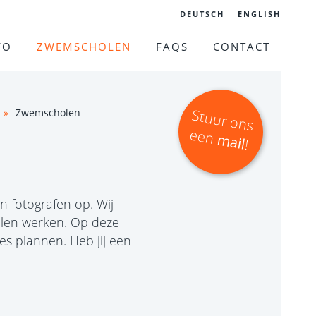
DEUTSCH
ENGLISH
FO
ZWEMSCHOLEN
FAQS
CONTACT
Stu
u
r o
n
s
een
Zwemscholen
mail
!
 fotografen op. Wij
llen werken. Op deze
es plannen. Heb jij een